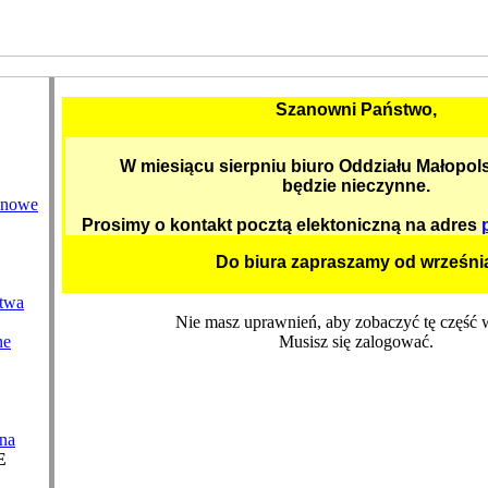
Szanowni Państwo,
W miesiącu sierpniu biuro Oddziału Małopol
będzie nieczynne.
enowe
Prosimy o kontakt pocztą elektoniczną na adres
Do biura zapraszamy od wrześni
twa
Nie masz uprawnień, aby zobaczyć tę część w
ne
Musisz się zalogować.
na
E