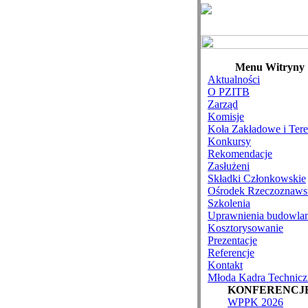
Menu Witryny
Aktualności
O PZITB
Zarząd
Komisje
Koła Zakładowe i Ter
Konkursy
Rekomendacje
Zasłużeni
Składki Członkowskie
Ośrodek Rzeczoznaws
Szkolenia
Uprawnienia budowla
Kosztorysowanie
Prezentacje
Referencje
Kontakt
Młoda Kadra Technicz
KONFERENCJ
WPPK 2026