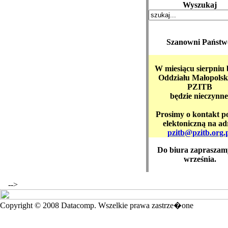
Wyszukaj
Szanowni Państw
W miesiącu sierpniu 
Oddziału Małopolsk
PZITB
będzie nieczynne
Prosimy o kontakt p
elektoniczną na ad
pzitb@pzitb.org.
Do biura zapraszam
września.
-->
Copyright © 2008 Datacomp. Wszelkie prawa zastrze�one