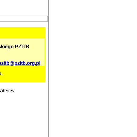
skiego PZITB
pzitb@pzitb.org.pl
a.
itryny.