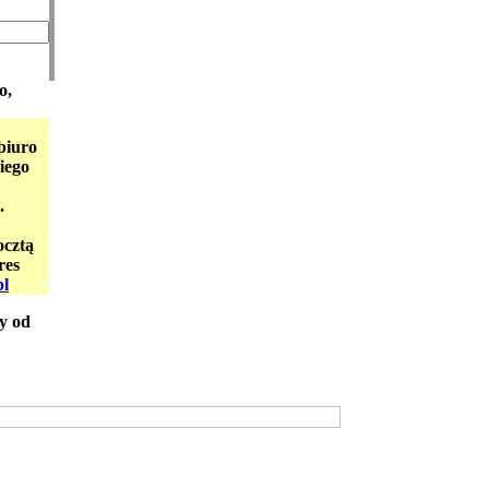
o,
biuro
iego
.
ocztą
res
pl
y od