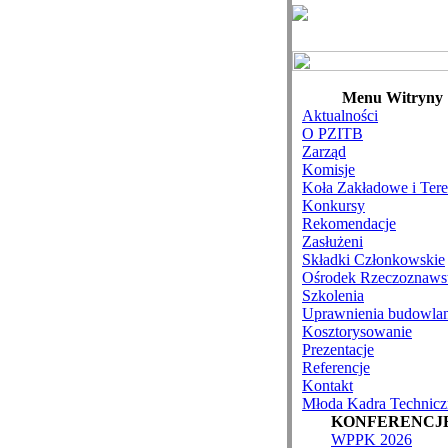
Menu Witryny
Aktualności
O PZITB
Zarząd
Komisje
Koła Zakładowe i Ter
Konkursy
Rekomendacje
Zasłużeni
Składki Członkowskie
Ośrodek Rzeczoznaws
Szkolenia
Uprawnienia budowla
Kosztorysowanie
Prezentacje
Referencje
Kontakt
Młoda Kadra Technicz
KONFERENCJ
WPPK 2026