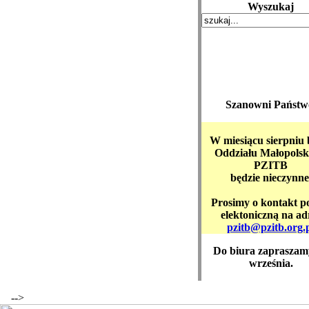
Wyszukaj
Szanowni Państw
W miesiącu sierpniu 
Oddziału Małopolsk
PZITB
będzie nieczynne
Prosimy o kontakt p
elektoniczną na ad
pzitb@pzitb.org.
Do biura zapraszam
września.
-->