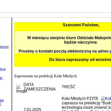
Szanowni Państwo,
W miesiącu sierpniu biuro Oddziału Małopol
będzie nieczynne.
enowe
Prosimy o kontakt pocztą elektoniczną na adres
Do biura zapraszamy od wrześni
twa
Zaproszenie na prelekcję Koła Młodych
ne
DATA
TREŚĆ
ZAMIESZCZENIA
Koło Młodych PZITB
na
zaprasza na prelekcję “Budo
E
technologia może zmienić b
7.01.2025