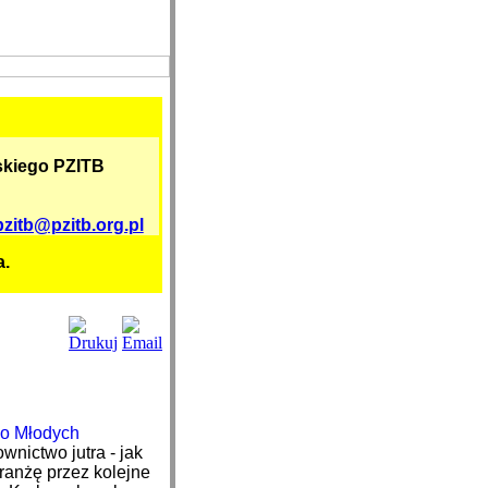
skiego PZITB
pzitb@pzitb.org.pl
a.
wnictwo jutra - jak
ranżę przez kolejne